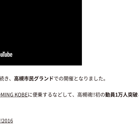
き続き、
高槻市民グランド
での開催となりました。
MING KOBE
に便乗するなどして、高槻魂!!初の
動員1万人突破
!2016